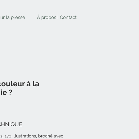
ur la presse
À propos I Contact
couleur à la
ie ?
CHNIQUE
, 170 illustrations, broché avec