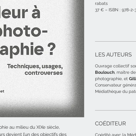
rabats
37 € – ISBN : 978-2
LES AUTEURS
Ouvrage collectif so
Boulouch
, maître de
photographie, et
Gil
Conservateur général
Médiathèque du patr
COÉDITEUR
phie au milieu du XIXe siècle,
s devient l’un des objectifs des
Coédité avec la Méd