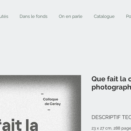
utés
Dans le fonds
On en parle
Catalogue
Po
Que fait la 
photograph
DESCRIPTIF TE
23 x 27 cm, 288 pages