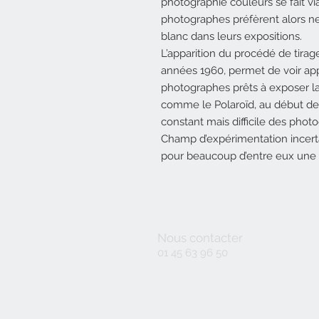
photographie couleurs se fait via 
photographes préfèrent alors n
blanc dans leurs expositions.
L’apparition du procédé de tira
années 1960, permet de voir ap
photographes prêts à exposer la 
comme le Polaroïd, au début de
constant mais difficile des phot
Champ d’expérimentation incerta
pour beaucoup d’entre eux une
Nous contacter
01 45 63 96 50