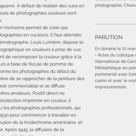
photographie, Chare
uerre. À défaut de réaliser des vues en
ences de photographies couleurs sont
s.
on trichrome permet de créer par
ographies en couleurs. Il faut attendre
PARUTION
inématographe, Louis Lumière, dépose le
En librairie le 27 ma
ographique en couleurs à prise de vue
• Actes du colloque 
nt de recomposer la couleur grâce à la
international de Cer
leurs à base de fécule de pomme de
Médiathèque du patr
ionne les photographes du début du
partenariat avec l’un
nière de se rapprocher de la peinture des
cadre et avec le sou
est commercialisé et se diffuse
impressionniste.
es amateurs. Positif direct ne
eproduction imprimée en couleur, il
eu les photographes professionnels, qui
 1930 pour commencer à travailler en
iffusion de la Kodachrome américaine, et
r. Après 1945, la diffusion de la