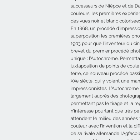
successeurs de Niépce et de Dag
couleurs, les premières expéri
des vues noir et blanc colorisée
En 1868, un procédé d’impressi
superposition les premières phot
1903 pour que l’inventeur du c
brevet du premier procédé phot
unique : l’Autochrome. Permetta
juxtaposition de points de cou
terre, ce nouveau procédé pass
XXe siècle, qui y voient une ma
impressionnistes. L’Autochrome 
largement auprès des photograph
permettant pas le tirage et la r
n’intéresse pourtant que très p
attendent le milieu des années
couleur avec l’invention et la d
de sa rivale allemande l’Agfacolo