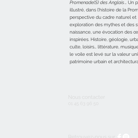
Promenade(S) des Anglais
… Un p
illustré, dans l’histoire de la 
perspective du cadre naturel et h
exploration des mythes et des 
naissance, une évocation des œu
inspirées. Histoire, géologie, ur
culte, loisirs… littérature, musiq
le voile est levé sur la valeur u
patrimoine urbain et architectur
Nous contacter
01 45 63 96 50
Retrouvez-nous sur