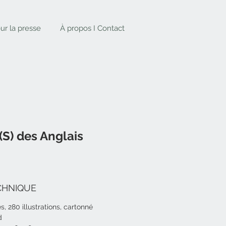
ur la presse
À propos I Contact
S) des Anglais
CHNIQUE
, 280 illustrations, cartonné
d