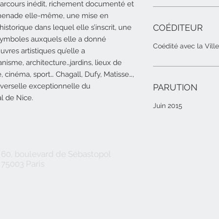
arcours inédit, richement documenté et
Promenade elle-même, une mise en
COÉDITEUR
istorique dans lequel elle s’inscrit, une
symboles auxquels elle a donné
Coédité avec la Vill
vres artistiques qu’elle a
banisme, architecture…jardins, lieux de
ue, cinéma, sport… Chagall, Dufy, Matisse…,
niverselle exceptionnelle du
PARUTION
al de Nice.
Juin 2015
60, boulevard de Sébastopol
75003 Paris