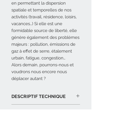
en permettant la dispersion
spatiale et temporelles de nos
activités (travail, résidence, loisirs,
vacances…) Si elle est une
formidable source de liberté, elle
génère également des problèmes
majeurs : pollution, émissions de
gaz à effet de serre, étalement
urbain, fatigue, congestion…
Alors demain, pourrons-nous et
voudrons nous encore nous
déplacer autant ?
DESCRIPTIF TECHNIQUE
16,5 x 23,5 cm, 192 pages, 120
AUTEURS
illustrations, broché
23 € - ISBN : 978-2-35906-260-1
Ouvrage collectif.
Egalement disponible en version
COÉDITEUR