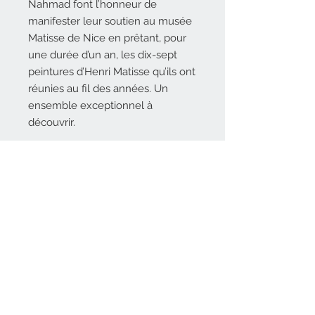
Nahmad font l’honneur de
manifester leur soutien au musée
Matisse de Nice en prêtant, pour
une durée d’un an, les dix-sept
peintures d’Henri Matisse qu’ils ont
réunies au fil des années. Un
ensemble exceptionnel à
découvrir.
DESCRIPTIF TECHNIQUE
27,5 x 31 cm, 80 pages, 42
AUTEURS
illustrations, broché avec grands
rabats
Claudine Grammont, directrice du
19 € – ISBN : 978-2-35906-319-6
COÉDITEUR
musée Matisse, Nice.
Elle rédige le texte introductif, les
Coédité avec le musée Matisse,
notices des dix-œuvres présentées
PARUTION
Nice
et accorde un entretien avec le