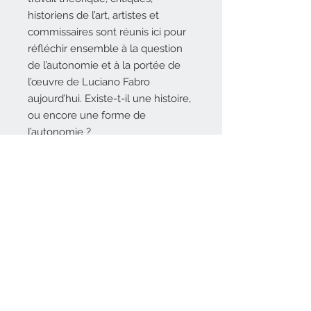
historiens de l’art, artistes et
commissaires sont réunis ici pour
réfléchir ensemble à la question
de l’autonomie et à la portée de
l’œuvre de Luciano Fabro
aujourd’hui. Existe-t-il une histoire,
ou encore une forme de
l’autonomie ?
DESCRIPTIF TECHNIQUE
15,5 x 22 cm, 416 pages, 120
AUTEURS
illustrations, broché avec grands
rabats
Ouvrage collectif
Bilingue : français / anglais
ÉDITEUR
Sous la direction de Bernhard
25 € – ISBN : 978-2-35906-053-9
Rüdiger
Édité par l'École nationale des
PARUTION
beaux-arts de Lyon