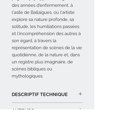
des années d'enfermement, à
l'asile de Ballaigues, où l'artiste
explore sa nature profonde, sa
solitude, les humiliations passées
et l'incompréhension des autres à
son égard, à travers la
représentation de scènes de la vie
quotidienne, de la nature et, dans
un registre plus imaginaire, de
scènes bibliques ou
mythologiques.
DESCRIPTIF TECHNIQUE
21 x 26,6 cm, 96 pages, 70
AUTEURS
illustrations, broché avec grands
rabats
Louis Pons, Michel Thévoz et Benoît
22 € – ISBN : 978-2-35906-081-2
COÉDITEUR
Decron