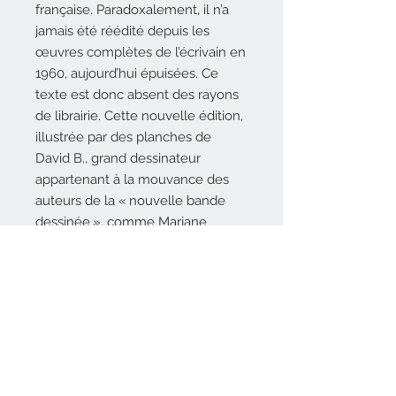
française. Paradoxalement, il n’a
jamais été réédité depuis les
œuvres complètes de l’écrivain en
1960, aujourd’hui épuisées. Ce
texte est donc absent des rayons
de librairie. Cette nouvelle édition,
illustrée par des planches de
David B., grand dessinateur
appartenant à la mouvance des
auteurs de la « nouvelle bande
dessinée », comme Marjane
Satrapi, vient combler ce vide.
DESCRIPTIF TECHNIQUE
13 x 19 cm, 184 pages, 10 dessins,
AUTEURS
cartonné contrecollé, sérigraphie
15 € - ISBN : 978-2-35906-216-8
Pierre Mac Orlan compte parmi les
COÉDITEUR