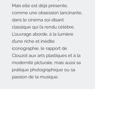
Mais elle est déjà présente,
comme une obsession lancinante,
dans le cinéma soi-disant
classique qui l’a rendu célèbre.
L’ouvrage aborde, à la lumière
d’une riche et inédite
iconographie, le rapport de
Clouzot aux arts plastiques et à la
modernité picturale, mais aussi sa
pratique photographique ou sa
passion de la musique.
DESCRIPTIF TECHNIQUE
17 x 24 cm,
224
pages, 180
AUTEURS
illustrations, broché
29 € – ISBN : 978-2-35906-203-8
Ouvrage collectif