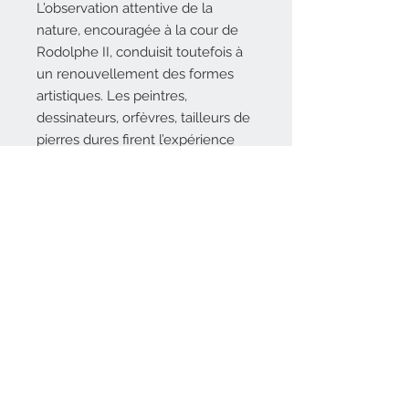
L’observation attentive de la
nature, encouragée à la cour de
Rodolphe II, conduisit toutefois à
un renouvellement des formes
artistiques. Les peintres,
dessinateurs, orfèvres, tailleurs de
pierres dures firent l’expérience
d’une nature impermanente et
capricieuse, dont les
manifestations échappaient au
système cohérent décrit dans les
ouvrages antiques et humanistes.
DESCRIPTIF TECHNIQUE
22 x 28 cm, 256 pages, 130
LES AUTEURS
illustrations, broché, couverture 3