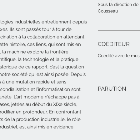
Sous la direction de
Cousseau
ologies industrielles entretiennent depuis
es. Ils sont passés
tour à tour de
ascination à la collaboration en attendant
COÉDITEUR
cette
histoire, ces liens, qui sont mis en
et la machine
explore la frontière
Coédité avec le mus
ntifique, la technologie et la pratique
istorique de ce rapport, c’est la question
otre société qui est ainsi posée. Depuis
 à une mutation rapide et sans
PARUTION
ondialisation et l’informatisation
sont
lanète. L’art moderne n’échappe pas à
ases, jetées au début
du
XIX
e
siècle,
modifier en profondeur. En confrontant
ts de la
production industrielle, le rôle
dustriel, est ainsi mis en évidence.