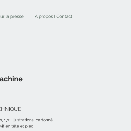
ur la presse
À propos I Contact
machine
CHNIQUE
, 170 illustrations, cartonné
vif en tête et pied