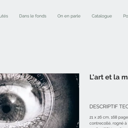
utés
Dans le fonds
On en parle
Catalogue
Po
L'art et la 
DESCRIPTIF TE
21 x 26 cm, 168 pages
contrecollé, rogné à 