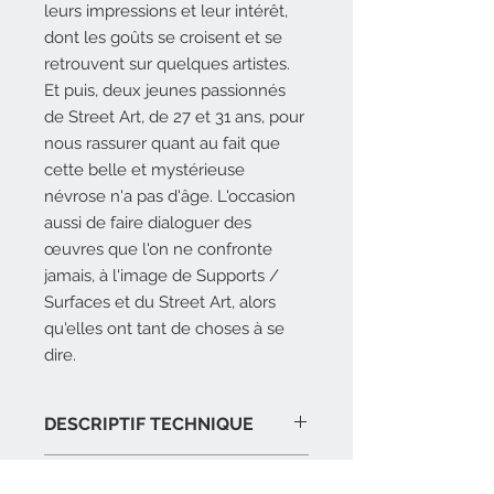
leurs impressions et leur intérêt,
dont les goûts se croisent et se
retrouvent sur quelques artistes.
Et puis, deux jeunes passionnés
de Street Art, de 27 et 31 ans, pour
nous rassurer quant au fait que
cette belle et mystérieuse
névrose n'a pas d'âge. L'occasion
aussi de faire dialoguer des
œuvres que l'on ne confronte
jamais, à l'image de Supports /
Surfaces et du Street Art, alors
qu'elles ont tant de choses à se
dire.
DESCRIPTIF TECHNIQUE
16 x 24 cm, 64 pages, 30
AUTEUR
illustrations, cartonné