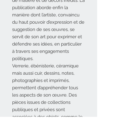
de matière et de décors inédits. La
publication aborde enfin la
manière dont l’artiste, convaincu
du haut pouvoir d’expression et de
suggestion de ses œuvres, se
servit de son art pour exprimer et
défendre ses idées, en particulier
à travers ses engagements
politiques.
Verrerie, ébénisterie, céramique
mais aussi cuir, dessins, notes,
photographies et imprimés,
permettent d’appréhender tous
les aspects de son œuvre. Des
pièces issues de collections
publiques et privées sont
associées à des objets, comme le
vase
Les Endormeuses
, entrés
récemment dans les collections