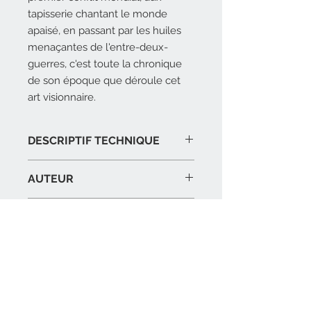
tapisserie chantant le monde
apaisé, en passant par les huiles
menaçantes de l'entre-deux-
guerres, c'est toute la chronique
de son époque que déroule cet
art visionnaire.
DESCRIPTIF TECHNIQUE
24 x 30 cm, 168 pages, 175
AUTEUR
illustrations, cartonné
39 € – ISBN : 978-2-35906-099-7
COÉDITEUR
Gérard Denizeau
Coédité avec le conseil général de
PARUTION
la Creuse