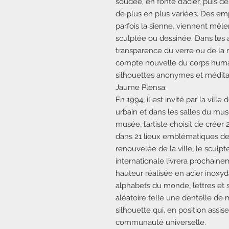
soudée, en fonte d’acier, puis d
de plus en plus variées. Des empr
parfois la sienne, viennent mêler
sculptée ou dessinée. Dans les a
transparence du verre ou de la 
compte nouvelle du corps humai
silhouettes anonymes et méditat
Jaume Plensa.
En 1994, il est invité par la vil
urbain et dans les salles du mu
musée, l’artiste choisit de créer 21
dans 21 lieux emblématiques de l
renouvelée de la ville, le scul
internationale livrera prochain
hauteur réalisée en acier inoxyd
alphabets du monde, lettres et
aléatoire telle une dentelle de 
silhouette qui, en position ass
communauté universelle.