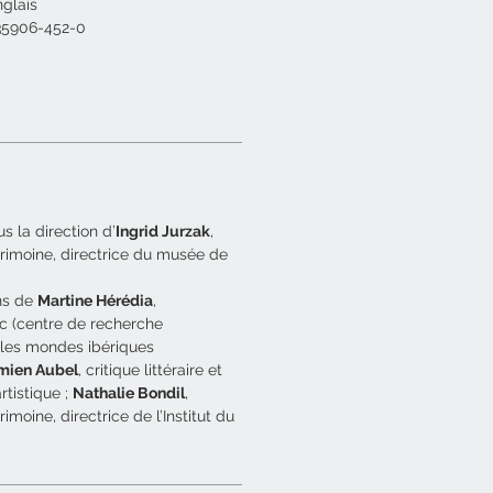
nglais
-35906-452-0
s la direction d’
Ingrid Jurzak
,
rimoine, directrice du musée de
ons de
Martine Hérédia
,
c (centre de recherche
r les mondes ibériques
mien Aubel
, critique littéraire et
rtistique ;
Nathalie Bondil
,
imoine, directrice de l’Institut du