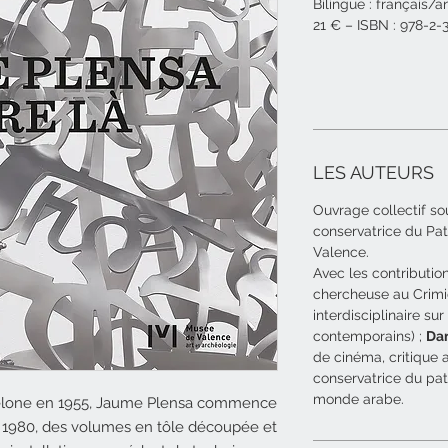
Bilingue : français/a
21 € – ISBN : 978-2
LES AUTEURS
Ouvrage collectif sou
conservatrice du Pat
Valence.
Avec les contributi
chercheuse au Crimi
interdisciplinaire su
contemporains) ;
Da
de cinéma, critique a
conservatrice du patr
monde arabe.
celone en 1955, Jaume Plensa commence
 1980, des volumes en tôle découpée et