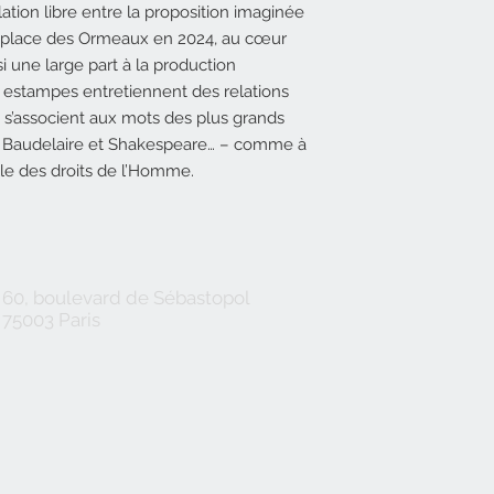
ion libre entre la proposition imaginée
a place des Ormeaux en 2024, au cœur
si une large part à la production
et estampes entretiennent des relations
t s’associent aux mots des plus grands
, Baudelaire et Shakespeare… – comme à
lle des droits de l’Homme.
60, boulevard de Sébastopol
75003 Paris