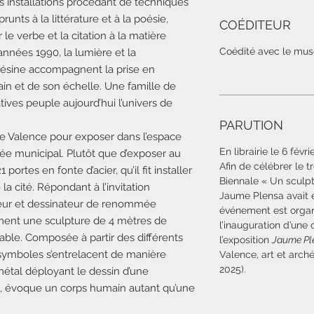
es installations procédant de techniques
unts à la littérature et à la poésie,
COÉDITEUR
 le verbe et la citation à la matière
Coédité avec le musé
nnées 1990, la lumière et la
résine accompagnent la prise en
n et de son échelle. Une famille de
ives peuple aujourd’hui l’univers de
PARUTION
le de Valence pour exposer dans l’espace
En librairie le 6 févri
sée municipal. Plutôt que d’exposer au
Afin de célébrer le t
 portes en fonte d’acier, qu’il fit installer
Biennale « Un sculpt
a cité. Répondant à l’invitation
Jaume Plensa avait é
pteur et dessinateur de renommée
événement est organi
ement une sculpture de 4 mètres de
l’inauguration d’un
able. Composée à partir des différents
l’exposition
Jaume Ple
 symboles s’entrelacent de manière
Valence, art et arch
2025).
métal déployant le dessin d’une
ise, évoque un corps humain autant qu’une