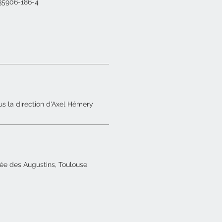
-35906-1
86
-
4
us la direction
d'Axel Hémery
ée des Augustins, Toulouse