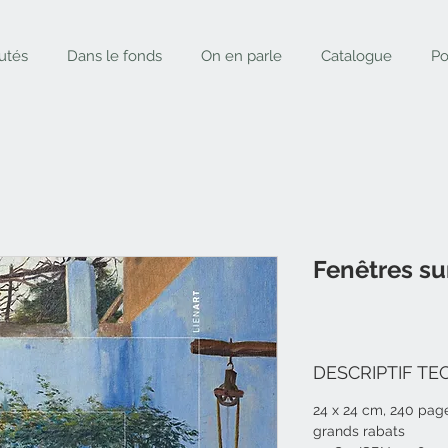
utés
Dans le fonds
On en parle
Catalogue
Po
Fenêtres su
DESCRIPTIF TE
2
4
x 2
4
cm, 2
40
pag
grands rabats