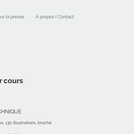
ur la presse
À propos I Contact
r cours
CHNIQUE
es,
130
illustrations,
broché