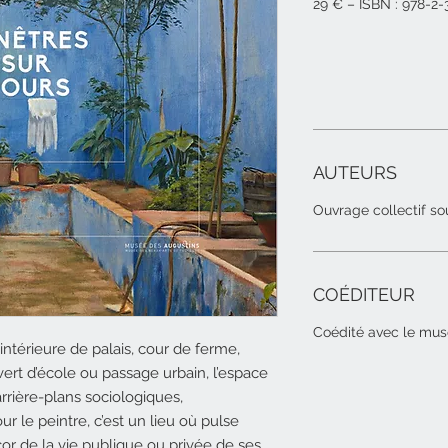
2
9 € – ISBN : 978-2
AUTEURS
Ouvrage collectif so
COÉDITEUR
Coédité avec le mus
 intérieure de palais, cour de ferme,
rt d’école ou passage urbain, l’espace
’arrière-plans sociologiques,
ur le peintre, c’est un lieu où pulse
or de la vie publique ou privée de ses