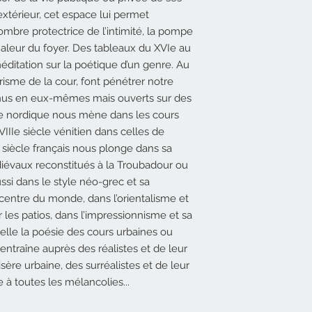
extérieur, cet espace lui permet
l’ombre protectrice de l’intimité, la pompe
aleur du foyer. Des tableaux du
XVI
e au
éditation sur la poétique d’un genre. Au
 prisme de la cour, font pénétrer notre
nus en eux-mêmes mais ouverts sur des
le nordique nous mène dans les cours
VIII
e siècle vénitien dans celles de
 siècle français nous plonge dans sa
diévaux reconstitués à la Troubadour ou
aussi dans le style néo-grec et sa
e centre du monde, dans l’orientalisme et
es patios, dans l’impressionnisme et sa
velle la poésie des cours urbaines ou
entraîne auprès des réalistes et de leur
isère urbaine, des surréalistes et de leur
 à toutes les mélancolies...