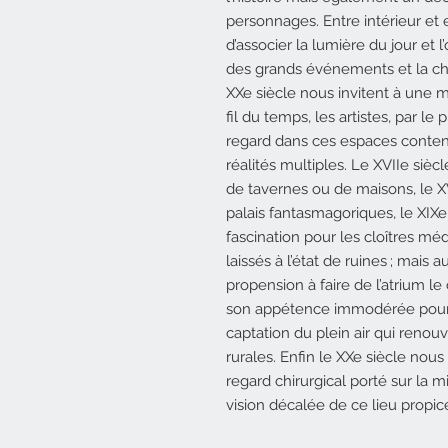
personnages. Entre intérieur et 
d’associer la lumière du jour et 
des grands événements et la ch
XX
e siècle nous invitent à une m
fil du temps, les artistes, par le
regard dans ces espaces conte
réalités multiples. Le
XVII
e sièc
de tavernes ou de maisons, le
X
palais fantasmagoriques, le
XIX
e
fascination pour les cloîtres mé
laissés à l’état de ruines ; mais 
propension à faire de l’atrium l
son appétence immodérée pour l
captation du plein air qui renou
rurales. Enfin le
XX
e siècle nous 
regard chirurgical porté sur la m
vision décalée de ce lieu propice