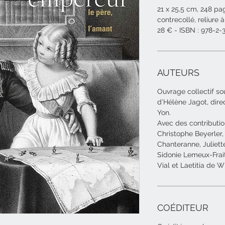
21 x 25,5 cm, 248 pag
contrecollé, reliure à
28 € - ISBN : 978-2
AUTEURS
Ouvrage collectif sou
d’Hélène Jagot, dir
Yon.
Avec des contributi
Christophe Beyerler,
Chanteranne, Juliett
Sidonie Lemeux-Fraito
Vial et Laetitia de Wi
COÉDITEUR