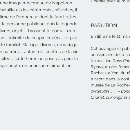
Coédité avec le mus
er une image méconnue de Napoléon
taille et des cérémonies officielles, il
ime de l’empereur, dont la famille, les
t la personne publique, puis la légende.
PARUTION
ivres, objets... brossent le portrait d’un
En librairie le 21 ma
 l’intimité du couple impérial, et plus
le familial. Mariage, divorce, remariage,
Cet ouvrage est publ
n au trône... autant de facettes de la vie
anniversaire de la n
ilées. Ici, le héros ne pose pas pour la
l’exposition
Dans l’int
 papa-poule, en beau-père aimant, en
l’époux, le père, l’ama
Roche-sur-Yon, du 16 
s’inscrit dans la con
musée de La Roche-
pyramides... » – Bona
Charlet, aux origines