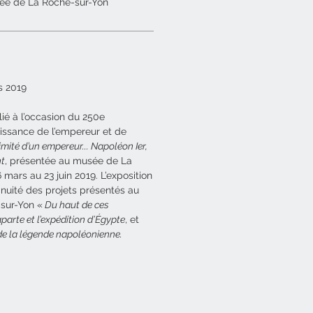
ée de La Roche-sur-Yon
rs 2019
ié à l’occasion du 250e
aissance de l’empereur et de
imité d’un empereur... Napoléon Ier,
nt
, présentée au musée de La
mars au 23 juin 2019. L’exposition
tinuité des projets présentés au
sur-Yon «
Du haut de ces
parte et l’expédition d’Égypte
, et
 de la légende napoléonienne.