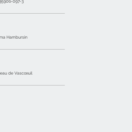
-35906-097-3
uma Hambursin
teau de Vascœuil