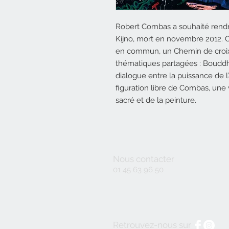
Robert Combas a souhaité rendr
Kijno,
mort en novembre 2012. C
en commun, un Chemin de croix
thématiques partagées : Bouddhas
dialogue entre la puissance de l’
figuration libre de Combas, un
sacré et de la peinture.
Nous contacter
01 45 63 96 50
Retrouvez-nous sur