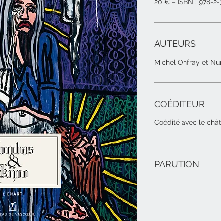
20 € – ISBN : 978-2
AUTEURS
Michel Onfray et N
COÉDITEUR
Coédité avec le châ
PARUTION