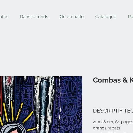
utés
Dans le fonds
On en parle
Catalogue
Po
Combas & K
DESCRIPTIF TE
21 x 28 cm, 64 pages,
grands rabats