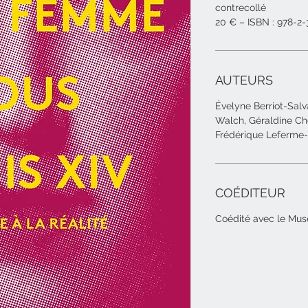
contrecollé
20 € – ISBN :
978-2-
AUTEURS
Évelyne Berriot-Sal
Walch, Géraldine Ch
Frédérique Leferme-
COÉDITEUR
Coédité avec le Mu